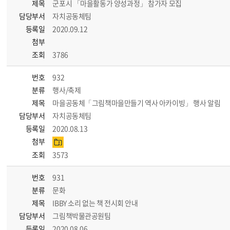
제목
군포시 「마을활동가 양성과정」 참가자 모집
담당부서
자치공동체팀
등록일
2020.09.12
첨부
조회
3786
번호
932
분류
행사/축제
제목
마을공동체「그림책마을만들기 역사 아카이빙」 행사 알림
담당부서
자치공동체팀
등록일
2020.08.13
첨부
조회
3573
번호
931
분류
문화
제목
IBBY 소리 없는 책 전시회 안내
담당부서
그림책박물관공원팀
등록일
2020.08.06