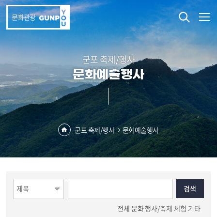
본문 바로가기
문화관광
군포 축제/행사
문화예술행사
군포 축제/행사
문화예술행사
전체
문화
행사/축제
체험
기타