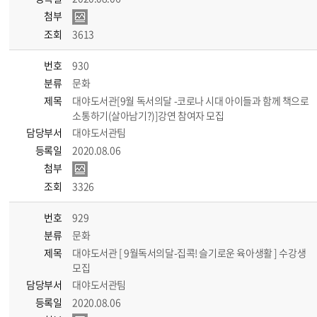
첨부
조회
3613
번호
930
분류
문화
제목
대야도서관[9월 독서의달 -코로나 시대 아이들과 함께 책으로
소통하기(살아남기?)]강연 참여자 모집
담당부서
대야도서관팀
등록일
2020.08.06
첨부
조회
3326
번호
929
분류
문화
제목
대야도서관 [ 9월독서의달-집콕! 슬기로운 육아생활 ] 수강생
모집
담당부서
대야도서관팀
등록일
2020.08.06