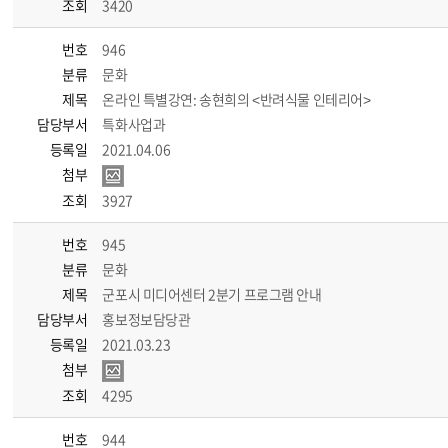
조회
3420
번호
946
분류
문화
제목
온라인 특별강연: 송현희의 <반려식물 인테리어>
담당부서
특화사업과
등록일
2021.04.06
첨부
조회
3927
번호
945
분류
문화
제목
군포시 미디어센터 2분기 프로그램 안내
담당부서
홍보정보담당관
등록일
2021.03.23
첨부
조회
4295
번호
944