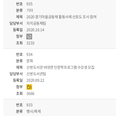
번호
935
분류
기타
제목
2020 경기마을공동체 활동사례 선호도 조사 참여
담당부서
자치공동체팀
등록일
2020.10.14
첨부
조회
3233
번호
934
분류
문화
제목
산본도서관 비대면 인문학프로그램 수강생 모집
담당부서
산본도서관팀
등록일
2020.09.22
첨부
조회
3666
번호
933
분류
행사/축제