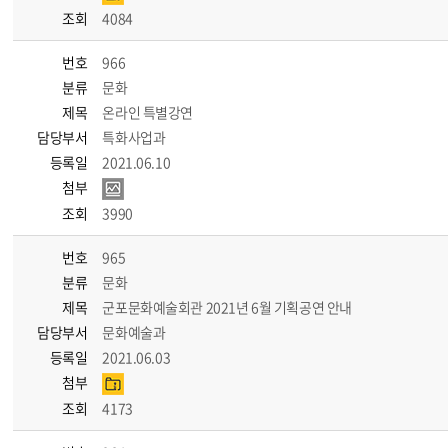
조회
4084
번호
966
분류
문화
제목
온라인 특별강연
담당부서
특화사업과
등록일
2021.06.10
첨부
조회
3990
번호
965
분류
문화
제목
군포문화예술회관 2021년 6월 기획공연 안내
담당부서
문화예술과
등록일
2021.06.03
첨부
조회
4173