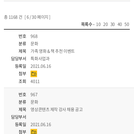
총
1168
건 [
6
/ 30 페이지 ]
목록수 -
10
20
30
40
50
번호
968
분류
문화
제목
가족 영화 & 책 추천 이벤트
담당부서
특화사업과
등록일
2021.06.16
첨부
조회
4011
번호
967
분류
문화
제목
영상콘텐츠 제작 강사 채용 공고
담당부서
등록일
2021.06.16
첨부