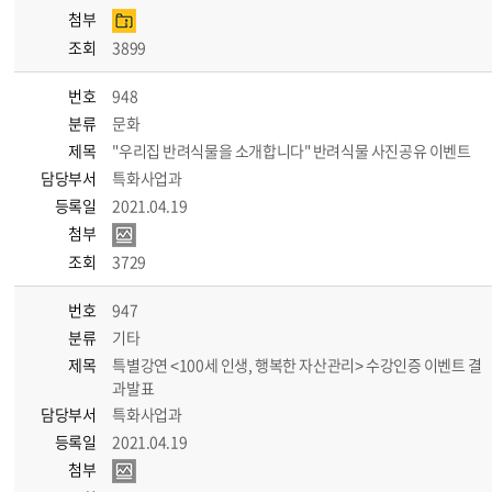
첨부
조회
3899
번호
948
분류
문화
제목
"우리집 반려식물을 소개합니다" 반려식물 사진공유 이벤트
담당부서
특화사업과
등록일
2021.04.19
첨부
조회
3729
번호
947
분류
기타
제목
특별강연 <100세 인생, 행복한 자산관리> 수강인증 이벤트 결
과발표
담당부서
특화사업과
등록일
2021.04.19
첨부