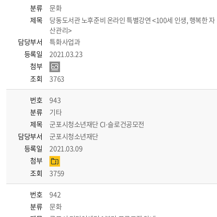
분류
문화
제목
당동도서관 노후준비 온라인 특별강연 <100세 인생, 행복한 자
산관리>
담당부서
특화사업과
등록일
2021.03.23
첨부
조회
3763
번호
943
분류
기타
제목
군포시청소년재단 CI·슬로건공모전
담당부서
군포시청소년재단
등록일
2021.03.09
첨부
조회
3759
번호
942
분류
문화