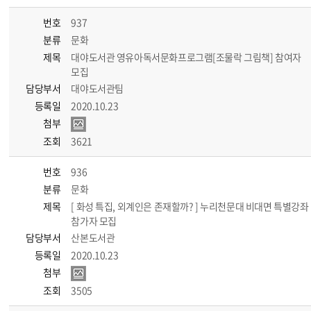
번호
937
분류
문화
제목
대야도서관 영유아독서문화프로그램[조물락 그림책] 참여자
모집
담당부서
대야도서관팀
등록일
2020.10.23
첨부
조회
3621
번호
936
분류
문화
제목
[ 화성 특집, 외계인은 존재할까? ] 누리천문대 비대면 특별강좌
참가자 모집
담당부서
산본도서관
등록일
2020.10.23
첨부
조회
3505