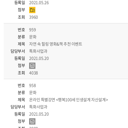
등록일
2021.05.26
첨부
조회
3960
번호
959
분류
문화
제목
자연 속 힐링 영화&책 추천 이벤트
담당부서
특화사업과
등록일
2021.05.20
첨부
조회
4038
번호
958
분류
문화
제목
온라인 특별강연 <행복100세 인생설계 자산설계>
담당부서
특화사업과
등록일
2021.05.20
첨부