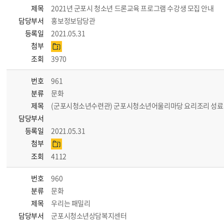
제목
2021년 군포시 청소년 드론교육 프로그램 수강생 모집 안내
담당부서
홍보정보담당관
등록일
2021.05.31
첨부
조회
3970
번호
961
분류
문화
제목
(군포시청소년수련관) 군포시청소년어울리마당 요리조리 성료
담당부서
등록일
2021.05.31
첨부
조회
4112
번호
960
분류
문화
제목
우리는 패밀리
담당부서
군포시청소년상담복지센터