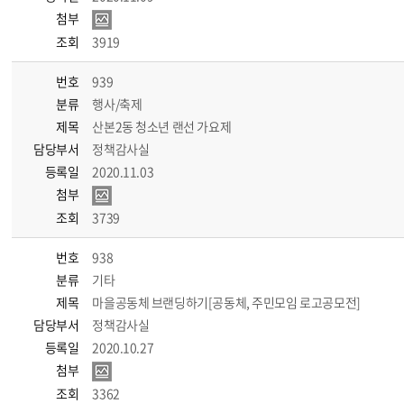
첨부
조회
3919
번호
939
분류
행사/축제
제목
산본2동 청소년 랜선 가요제
담당부서
정책감사실
등록일
2020.11.03
첨부
조회
3739
번호
938
분류
기타
제목
마을공동체 브랜딩하기[공동체, 주민모임 로고공모전]
담당부서
정책감사실
등록일
2020.10.27
첨부
조회
3362