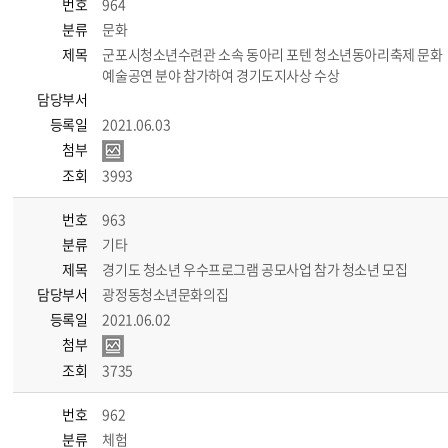
번호
964
분류
문화
제목
군포시청소년수련관 소속 동아리 포텐 청소년동아리축제 문화
예술공연 분야 참가하여 경기도지사상 수상
담당부서
등록일
2021.06.03
첨부
조회
3993
번호
963
분류
기타
제목
경기도 청소년 우수프로그램 공모사업 참가 청소년 모집
담당부서
광정동청소년문화의집
등록일
2021.06.02
첨부
조회
3735
번호
962
분류
체험