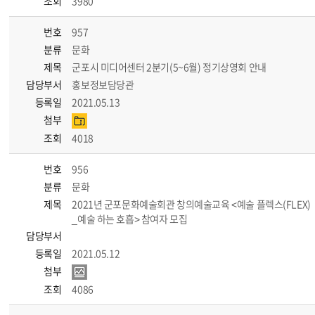
조회
3980
번호
957
분류
문화
제목
군포시 미디어센터 2분기(5~6월) 정기상영회 안내
담당부서
홍보정보담당관
등록일
2021.05.13
첨부
조회
4018
번호
956
분류
문화
제목
2021년 군포문화예술회관 창의예술교육 <예술 플렉스(FLEX)
_예술 하는 호흡> 참여자 모집
담당부서
등록일
2021.05.12
첨부
조회
4086