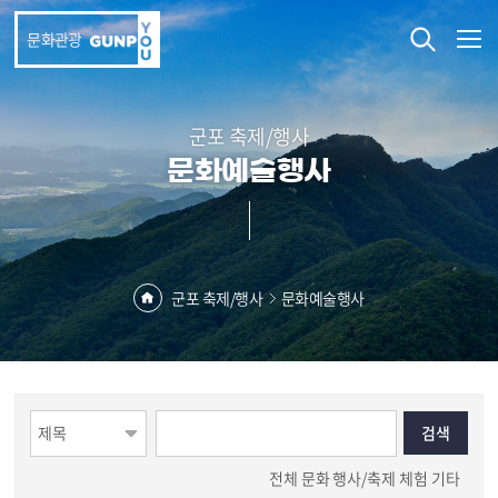
본문 바로가기
문화관광
군포 축제/행사
문화예술행사
군포 축제/행사
문화예술행사
전체
문화
행사/축제
체험
기타