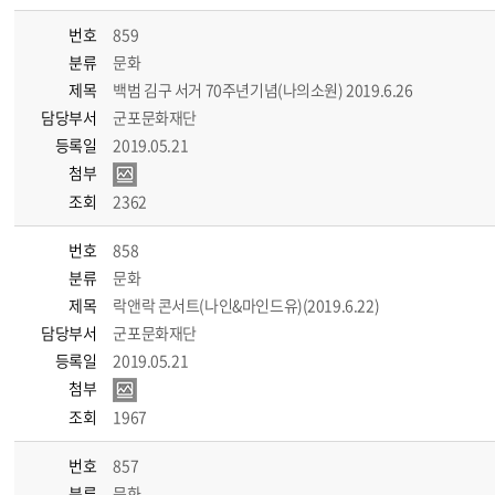
번호
859
분류
문화
제목
백범 김구 서거 70주년기념(나의소원) 2019.6.26
담당부서
군포문화재단
등록일
2019.05.21
첨부
조회
2362
번호
858
분류
문화
제목
락앤락 콘서트(나인&마인드유)(2019.6.22)
담당부서
군포문화재단
등록일
2019.05.21
첨부
조회
1967
번호
857
분류
문화