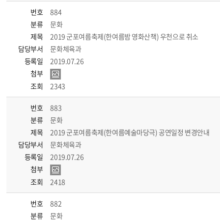
번호
884
분류
문화
제목
2019 군포여름축제(한여름밤 영화산책) 우천으로 취소
담당부서
문화체육과
등록일
2019.07.26
첨부
조회
2343
번호
883
분류
문화
제목
2019 군포여름축제(한여름예술마당극) 공연일정 변경안내
담당부서
문화체육과
등록일
2019.07.26
첨부
조회
2418
번호
882
분류
문화