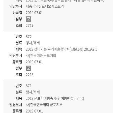
담당부서
세종국악심포니오케스트라
등록일
2019.07.01
첨부
조회
2717
번호
872
분류
행사/축제
제목
2019 찾아가는 우리마을음악회(산본1동) 2019.7.5
담당부서
사)한국예총 군포지회
등록일
2019.07.01
첨부
조회
2218
번호
871
분류
행사/축제
제목
2019 군포한여름축제(한여름예술마당극)
담당부서
사)한국연극협회 군포지부
등록일
2019.07.01