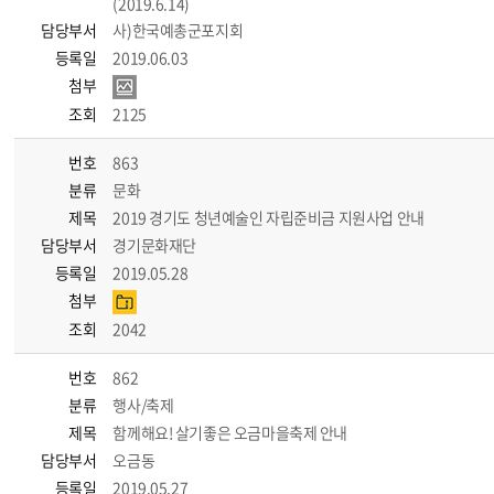
(2019.6.14)
담당부서
사)한국예총군포지회
등록일
2019.06.03
첨부
조회
2125
번호
863
분류
문화
제목
2019 경기도 청년예술인 자립준비금 지원사업 안내
담당부서
경기문화재단
등록일
2019.05.28
첨부
조회
2042
번호
862
분류
행사/축제
제목
함께해요! 살기좋은 오금마을축제 안내
담당부서
오금동
등록일
2019.05.27