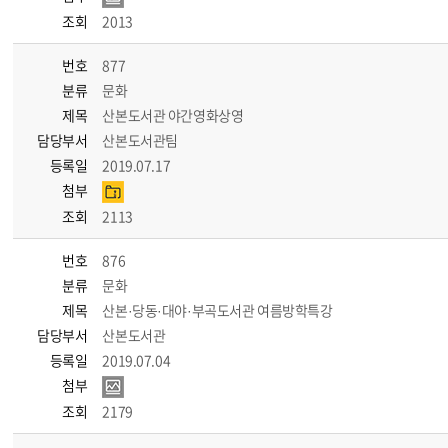
조회
2013
번호
877
분류
문화
제목
산본도서관 야간영화상영
담당부서
산본도서관팀
등록일
2019.07.17
첨부
조회
2113
번호
876
분류
문화
제목
산본·당동·대야·부곡도서관 여름방학특강
담당부서
산본도서관
등록일
2019.07.04
첨부
조회
2179