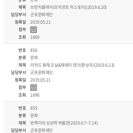
제목
브런치클래식(모차르트 히스토리)(2019.6.20)
담당부서
군포문화재단
등록일
2019.05.21
첨부
조회
1869
번호
856
분류
문화
제목
리처드 용재 오닐&제레미 덴크(환상곡)(2019.6.13)
담당부서
군포문화재단
등록일
2019.05.21
첨부
조회
1890
번호
855
분류
문화
제목
반쪽이의 상상력 박물관(2019.6.7~7.14)
담당부서
군포문화재단