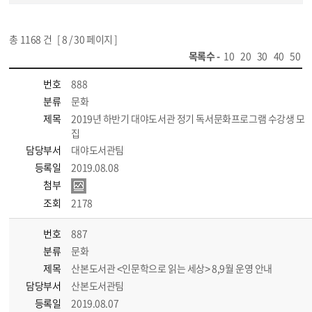
총
1168
건 [
8
/ 30 페이지 ]
목록수 -
10
20
30
40
50
번호
888
분류
문화
제목
2019년 하반기 대야도서관 정기 독서문화프로그램 수강생 모
집
담당부서
대야도서관팀
등록일
2019.08.08
첨부
조회
2178
번호
887
분류
문화
제목
산본도서관 <인문학으로 읽는 세상> 8,9월 운영 안내
담당부서
산본도서관팀
등록일
2019.08.07