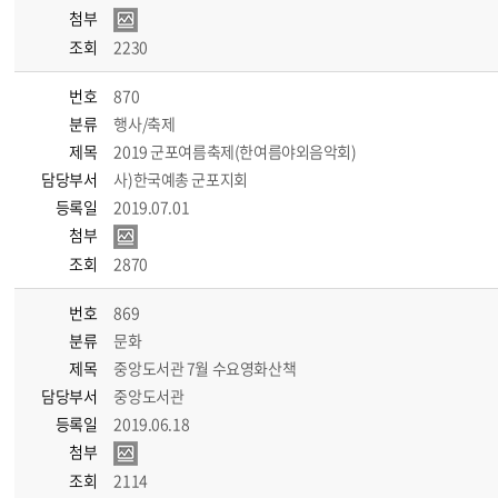
첨부
조회
2230
번호
870
분류
행사/축제
제목
2019 군포여름축제(한여름야외음악회)
담당부서
사)한국예총 군포지회
등록일
2019.07.01
첨부
조회
2870
번호
869
분류
문화
제목
중앙도서관 7월 수요영화산책
담당부서
중앙도서관
등록일
2019.06.18
첨부
조회
2114