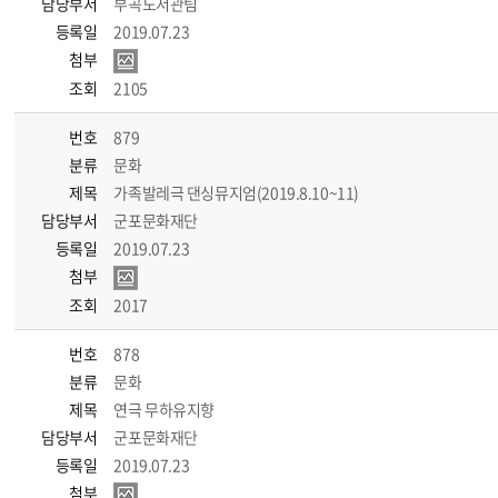
담당부서
부곡도서관팀
등록일
2019.07.23
첨부
조회
2105
번호
879
분류
문화
제목
가족발레극 댄싱뮤지엄(2019.8.10~11)
담당부서
군포문화재단
등록일
2019.07.23
첨부
조회
2017
번호
878
분류
문화
제목
연극 무하유지향
담당부서
군포문화재단
등록일
2019.07.23
첨부