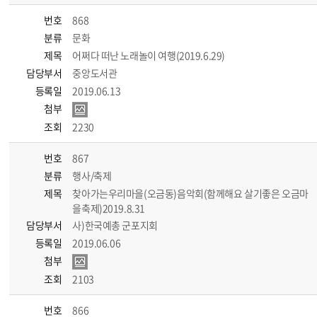
번호
868
분류
문화
제목
어쩌다 떠난 노래놀이 여행(2019.6.29)
담당부서
중앙도서관
등록일
2019.06.13
첨부
조회
2230
번호
867
분류
행사/축제
제목
찾아가는우리마을(오금동)음악회(함께해요 살기좋은 오금마
을축제)2019.8.31
담당부서
사)한국예총 군포지회
등록일
2019.06.06
첨부
조회
2103
번호
866