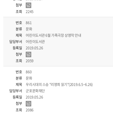
첨부
조회
2245
번호
861
분류
문화
제목
어린이도서관 6월 가족극장 상영작 안내
담당부서
어린이도서관
등록일
2019.05.26
첨부
조회
2059
번호
860
분류
문화
제목
우리시대의 스승 "리영희 읽기"(2019.6.5~6.26)
담당부서
군포문화재단
등록일
2019.05.26
첨부
조회
2086