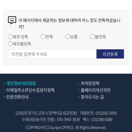
이 페이지에서 제공하는 정보에 대하여 어느 정도 만족하셨습니
까?
매우 만족
만족
보통
불만족
매우불만족
개인정보처리방침
저작권정책
이메일주소무단수집방지정책
홈페이지개선의견
민원전화안내
찾아오시는 길
[15829] 경기도 군포시 청백리길 6(금정동)
대표번호 : 031)392-3000
수화상담(농아인 전용) : 070-7947-3939
팩스 : 031)390-0089
COPYRIGHT(C) Gunpo OFFICE. All Rights Reserved.