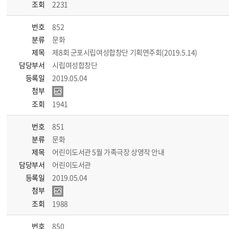
조회
2231
번호
852
분류
문화
제목
제8회 군포시립여성합창단 기획연주회(2019.5.14)
담당부서
시립여성합창단
등록일
2019.05.04
첨부
조회
1941
번호
851
분류
문화
제목
어린이도서관 5월 가족극장 상영작 안내
담당부서
어린이도서관
등록일
2019.05.04
첨부
조회
1988
번호
850