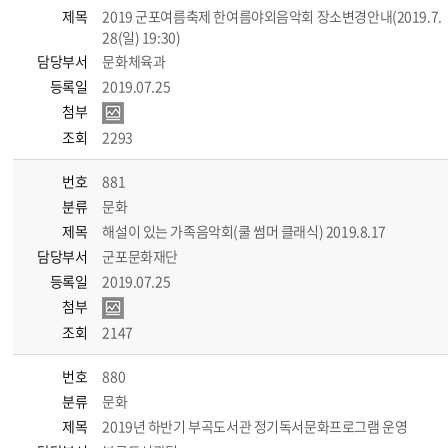
제목
2019 군포여름축제 한여름야외음악회 장소변경안내(2019.7.
28(일) 19:30)
담당부서
문화체육과
등록일
2019.07.25
첨부
조회
2293
번호
881
분류
문화
제목
해설이 있는 가족음악회(쿨 썸머 클래식) 2019.8.17
담당부서
군포문화재단
등록일
2019.07.25
첨부
조회
2147
번호
880
분류
문화
제목
2019년 하반기 부곡도서관 정기독서문화프로그램 운영