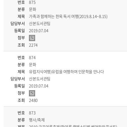
번호
875
분류
문화
제목
가족과 함께하는 한옥 독서 여행(2019.8.14~8.15)
담당부서
산본도서관팀
등록일
2019.07.04
첨부
조회
2274
번호
874
분류
문화
제목
유럽지식여행)유럽을 여행하며 인문학을 만나다
담당부서
산본도서관팀
등록일
2019.07.04
첨부
조회
2480
번호
873
분류
행사/축제
제목
2019 군포여름축제(한여름 쿨페스티벌 썸머하하콘서트)