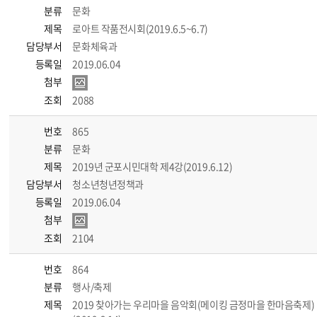
분류
문화
제목
로아트 작품전시회(2019.6.5~6.7)
담당부서
문화체육과
등록일
2019.06.04
첨부
조회
2088
번호
865
분류
문화
제목
2019년 군포시민대학 제4강(2019.6.12)
담당부서
청소년청년정책과
등록일
2019.06.04
첨부
조회
2104
번호
864
분류
행사/축제
제목
2019 찾아가는 우리마을 음악회(메이킹 금정마을 한마음축제)