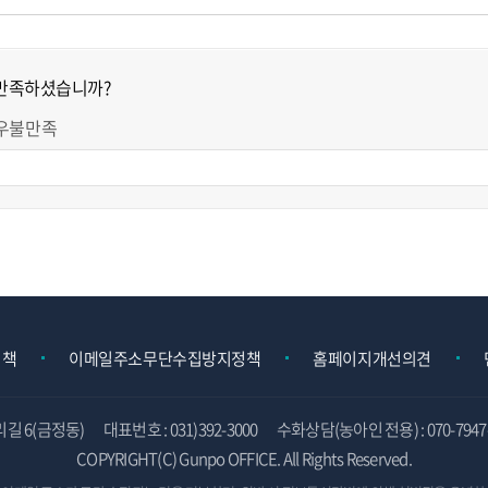
 만족하셨습니까?
우불만족
정책
이메일주소무단수집방지정책
홈페이지개선의견
리길 6(금정동)
대표번호 : 031)392-3000
수화상담(농아인 전용) : 070-7947-
COPYRIGHT(C) Gunpo OFFICE. All Rights Reserved.