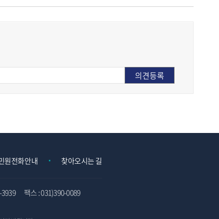
민원전화안내
찾아오시는 길
3939
팩스 : 031)390-0089