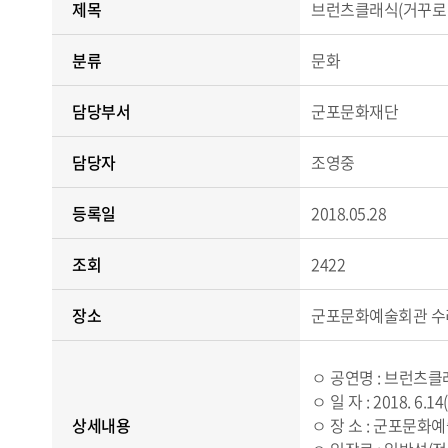
제목
브런츠클래식(거꾸로 
분류
문화
담당부서
군포문화재단
담당자
조영중
등록일
2018.05.28
조회
2422
장소
군포문화예술회관 수
ㅇ 공연명 : 브런츠클
ㅇ 일 자 : 2018.
6.14
상세내용
ㅇ 장 소 : 군포문화