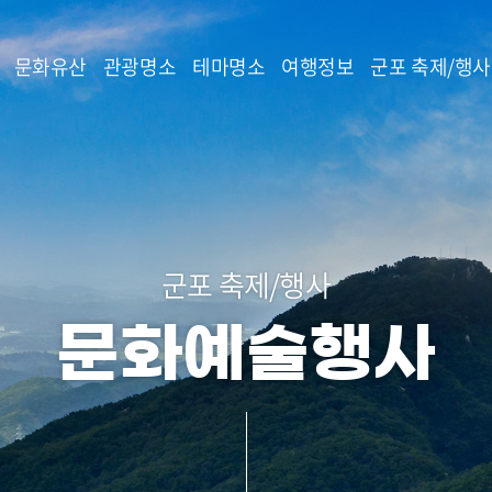
본문 바로가기
문화유산
관광명소
테마명소
여행정보
군포 축제/행사
군포 축제/행사
문화예술행사