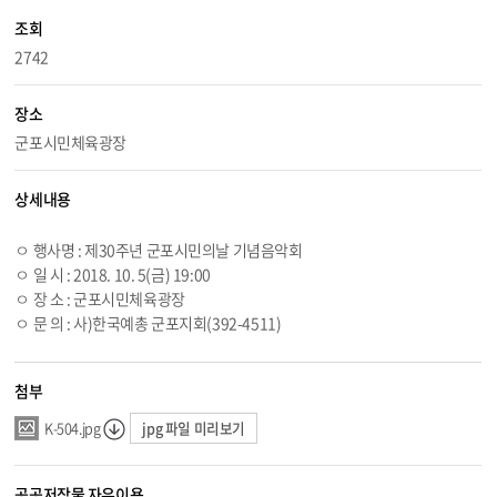
조회
2742
장소
군포시민체육광장
상세내용
ㅇ 행사명 : 제30주년 군포시민의날 기념음악회
ㅇ 일 시 : 2018. 10. 5(금) 19:00
ㅇ 장 소 : 군포시민체육광장
ㅇ 문 의 : 사)한국예총 군포지회(392-4511)
첨부
jpg 파일 미리보기
K-504.jpg
공공저작물 자유이용