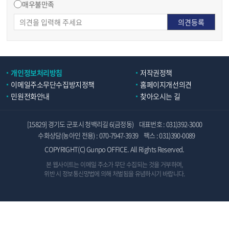
매우불만족
개인정보처리방침
저작권정책
이메일주소무단수집방지정책
홈페이지개선의견
민원전화안내
찾아오시는 길
[15829] 경기도 군포시 청백리길 6(금정동)
대표번호 : 031)392-3000
수화상담(농아인 전용) : 070-7947-3939
팩스 : 031)390-0089
COPYRIGHT(C) Gunpo OFFICE. All Rights Reserved.
본 웹사이트는 이메일 주소가 무단 수집되는 것을 거부하며,
위반 시 정보통신망법에 의해 처벌됨을 유념하시기 바랍니다.