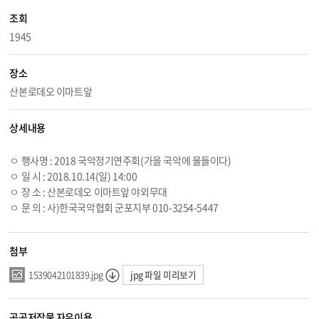
조회
1945
장소
산본로데오 이마트앞
상세내용
ㅇ 행사명 : 2018 국악정기연주회(가을 국악에 물들이다)
ㅇ 일 시 :
2018.10.14
(일) 14:00
ㅇ 장 소 : 산본로데오 이마트앞 야외무대
ㅇ 문 의 : 사)한국국악협회 군포지부 010-3254-5447
첨부
jpg 파일 미리보기
1539042101839.jpg
공공저작물 자유이용