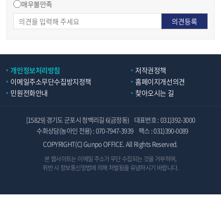
매우불만족
개인정보처리방침
저작권정책
이메일주소무단수집방지정책
홈페이지개선의견
민원전화안내
찾아오시는 길
[15829] 경기도 군포시 청백리길 6(금정동)
대표번호 : 031)392-3000
수화상담(농아인 전용) : 070-7947-3939
팩스 : 031)390-0089
COPYRIGHT(C) Gunpo OFFICE. All Rights Reserved.
본 웹사이트는 이메일 주소가 무단 수집되는 것을 거부하며,
위반 시 정보통신망법에 의해 처벌됨을 유념하시기 바랍니다.