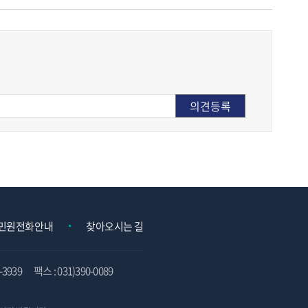
민원전화안내
찾아오시는 길
3939
팩스 : 031)390-0089