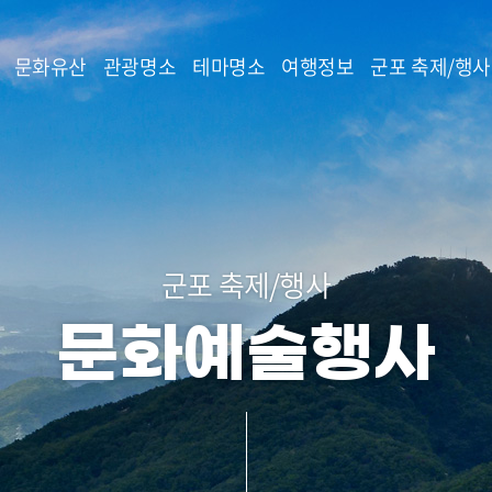
본문 바로가기
문화유산
관광명소
테마명소
여행정보
군포 축제/행사
군포 축제/행사
문화예술행사