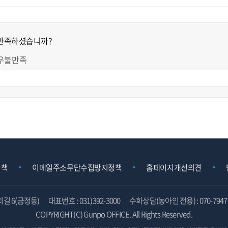
 만족하셨습니까?
우불만족
정책
이메일주소무단수집방지정책
홈페이지개선의견
리길 6(금정동)
대표번호 : 031)392-3000
수화상담(농아인 전용) : 070-7947-
COPYRIGHT(C) Gunpo OFFICE. All Rights Reserved.