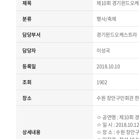
제목
제10회 경기윈드오
분류
행사/축제
담당부서
경기윈드오케스트라
담당자
이성국
등록일
2018.10.10
조회
1902
장소
수원 장안구민회관 
ㅇ 공연명 : 제10
ㅇ 일 시 :
2018.10.1
상세내용
ㅇ 장 소 : 수원 장