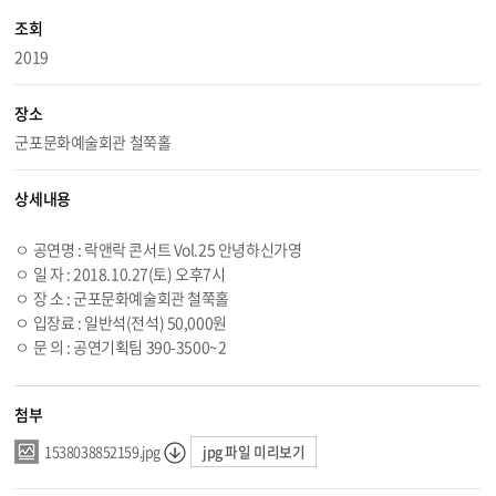
조회
2019
장소
군포문화예술회관 철쭉홀
상세내용
ㅇ 공연명 : 락앤락 콘서트
Vol.25
안녕하신가영
ㅇ 일 자 :
2018.10.27
(토) 오후7시
ㅇ 장 소 : 군포문화예술회관 철쭉홀
ㅇ 입장료 : 일반석(전석) 50,000원
ㅇ 문 의 : 공연기획팀 390-3500~2
첨부
jpg 파일 미리보기
1538038852159.jpg