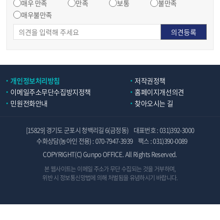
매우 만족
만족
보통
불만족
매우불만족
개인정보처리방침
저작권정책
이메일주소무단수집방지정책
홈페이지개선의견
민원전화안내
찾아오시는 길
[15829] 경기도 군포시 청백리길 6(금정동)
대표번호 : 031)392-3000
수화상담(농아인 전용) : 070-7947-3939
팩스 : 031)390-0089
COPYRIGHT(C) Gunpo OFFICE. All Rights Reserved.
본 웹사이트는 이메일 주소가 무단 수집되는 것을 거부하며,
위반 시 정보통신망법에 의해 처벌됨을 유념하시기 바랍니다.