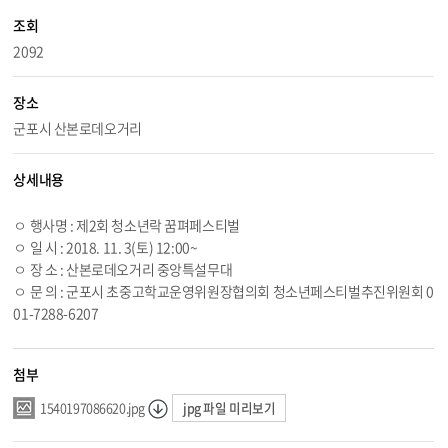
조회
2092
장소
군포시 산본로데오거리
상세내용
ㅇ 행사명 : 제2회 청소년락 꿈펴페스티벌
ㅇ 일 시 : 2018. 11. 3(토) 12:00~
ㅇ 장 소 : 산본로데오거리 중앙특설무대
ㅇ 문 의 : 군포시 초중고학교운영위원장협의회 청소년페스티벌추진위원회 0
01-7288-6207
첨부
jpg 파일 미리보기
1540197086620.jpg