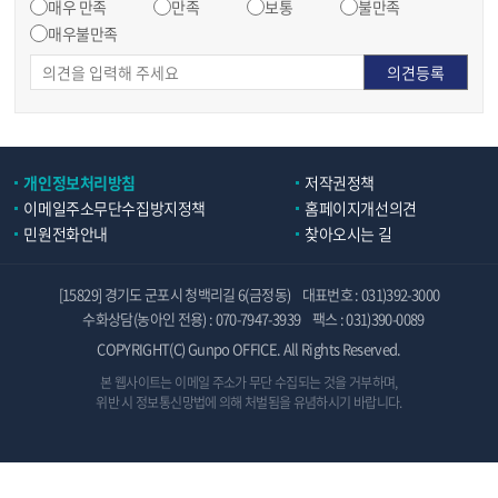
매우 만족
만족
보통
불만족
매우불만족
개인정보처리방침
저작권정책
이메일주소무단수집방지정책
홈페이지개선의견
민원전화안내
찾아오시는 길
[15829] 경기도 군포시 청백리길 6(금정동)
대표번호 : 031)392-3000
수화상담(농아인 전용) : 070-7947-3939
팩스 : 031)390-0089
COPYRIGHT(C) Gunpo OFFICE. All Rights Reserved.
본 웹사이트는 이메일 주소가 무단 수집되는 것을 거부하며,
위반 시 정보통신망법에 의해 처벌됨을 유념하시기 바랍니다.