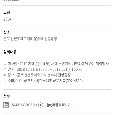
조회
2394
장소
군포 산본로데오거리 분수대 원형광장
상세내용
ㅇ 행사명 : 2019 기해년(己亥年) 새해 소원기원 시민과함께 하는 제야행사
ㅇ 일 자 :
2018.12.31
(월) 23:00 ~ 2019. 1. 1(화) 00:30
ㅇ 장 소 : 군포 산본로데오거리 분수대 원형광장
ㅇ 주최/주관 : 군포시/사)한국예총 군포지회(392-4511)
첨부
jpg 파일 미리보기
1544085436095.jpg