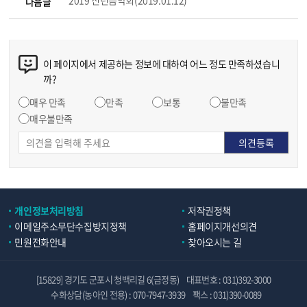
다음글
이 페이지에서 제공하는 정보에 대하여 어느 정도 만족하셨습니
까?
매우 만족
만족
보통
불만족
매우불만족
개인정보처리방침
저작권정책
이메일주소무단수집방지정책
홈페이지개선의견
민원전화안내
찾아오시는 길
[15829] 경기도 군포시 청백리길 6(금정동)
대표번호 : 031)392-3000
수화상담(농아인 전용) : 070-7947-3939
팩스 : 031)390-0089