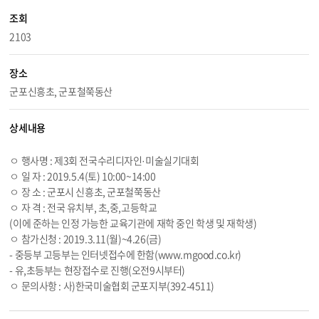
조회
2103
장소
군포신흥초, 군포철쭉동산
상세내용
ㅇ 행사명 : 제3회 전국수리디자인·미술실기대회
ㅇ 일 자 : 2019.5.4(토) 10:00~14:00
ㅇ 장 소 : 군포시 신흥초, 군포철쭉동산
ㅇ 자 격 : 전국 유치부, 초,중,고등학교
(이에 준하는 인정 가능한 교육기관에 재학 중인 학생 및 재학생)
ㅇ 참가신청 : 2019.
3.11
(월)~
4.26
(금)
- 중등부 고등부는 인터넷접수에 한함(
www.mgood.co.kr
)
- 유,초등부는 현장접수로 진행(오전9시부터)
ㅇ 문의사항 : 사)한국미술협회 군포지부(392-4511)