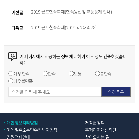
2019 군포철쭉축제(철쭉동산앞 교통통제 안내)
이전글
2019 군포철쭉축제(2019.4.24~4.28)
다음글
이 페이지에서 제공하는 정보에 대하여 어느 정도 만족하셨습니
까?
매우 만족
만족
보통
불만족
매우불만족
개인정보처리방침
저작권정책
이메일주소무단수집방지정책
홈페이지개선의견
민원전화안내
찾아오시는 길