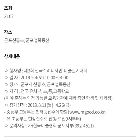
조회
2102
장소
군포신흥초, 군포철쭉동산
상세내용
ㅇ 행사명 : 제3회 전국수리디자인·미술실기대회
ㅇ 일 자 : 2019.5.4(토) 10:00~14:00
ㅇ 장 소 : 군포시 신흥초, 군포철쭉동산
ㅇ 자 격 : 전국 유치부, 초,중,고등학교
(이에 준하는 인정 가능한 교육기관에 재학 중인 학생 및 재학생)
ㅇ 참가신청 : 2019.
3.11
(월)~
4.26
(금)
- 중등부 고등부는 인터넷접수에 한함(
www.mgood.co.kr
)
- 유,초등부는 현장접수로 진행(오전9시부터)
ㅇ 문의사항 : 사)한국미술협회 군포지부(392-4511)