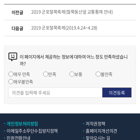
2019 군포철쭉축제(철쭉동산앞 교통통제 안내)
이전글
2019 군포철쭉축제(2019.4.24~4.28)
다음글
이 페이지에서 제공하는 정보에 대하여 어느 정도 만족하셨습니
까?
매우 만족
만족
보통
불만족
매우불만족
개인정보처리방침
저작권정책
이메일주소무단수집방지정책
홈페이지개선의견
민원전화안내
찾아오시는 길