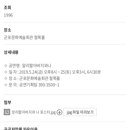
조회
1996
장소
군포문화예술회관 철쭉홀
상세내용
ㅇ 공연명 : 알리할아버지와나
ㅇ 일 자 : 2019.
5.24
(금) 오후8시 ~ 25(토) 오후3시, 6시30분
ㅇ 장 소 : 군포문화예술회관 철쭉홀
ㅇ 문 의 : 공연기획팀 390-3500~1
첨부
jpg 파일 미리보기
앙리할아버지와 나 포스터.jpg
공공저작물 자유이용