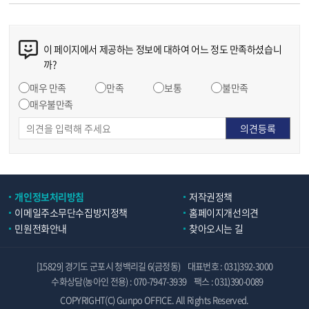
이 페이지에서 제공하는 정보에 대하여 어느 정도 만족하셨습니
까?
매우 만족
만족
보통
불만족
매우불만족
개인정보처리방침
저작권정책
이메일주소무단수집방지정책
홈페이지개선의견
민원전화안내
찾아오시는 길
[15829] 경기도 군포시 청백리길 6(금정동)
대표번호 : 031)392-3000
수화상담(농아인 전용) : 070-7947-3939
팩스 : 031)390-0089
COPYRIGHT(C) Gunpo OFFICE. All Rights Reserved.