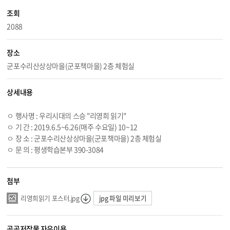
조회
2088
장소
군포수리산상상마을(군포책마을) 2층 체험실
상세내용
ㅇ 행사명 : 우리시대의 스승 "리영희 읽기"
ㅇ 기 간 : 2019.6.5~
6.26
(매주 수요일) 10~12
ㅇ 장 소 : 군포수리산상상마을(군포책마을) 2층 체험실
ㅇ 문 의 : 평생학습본부 390-3084
첨부
jpg 파일 미리보기
리영희읽기 포스터.jpg
공공저작물 자유이용