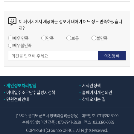
이 페이지에서 제공하는 정보에 대하여 어느 정도 만족하셨습니
까?
매우 만족
만족
보통
불만족
매우불만족
개인정보처리방침
저작권정책
이메일주소무단수집방지정책
홈페이지개선의견
민원전화안내
찾아오시는 길
[15829] 경기도 군포시 청백리길 6(금정동)
대표번호 : 031)392-3000
수화상담(농아인 전용) : 070-7947-3939
팩스 : 031)390-0089
COPYRIGHT(C) Gunpo OFFICE. All Rights Reserved.