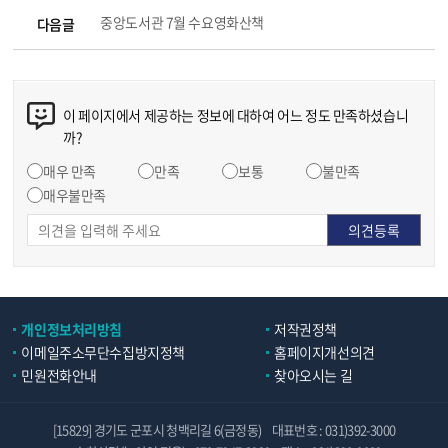
중앙도서관 7월 수요영화산책
다음글
이 페이지에서 제공하는 정보에 대하여 어느 정도 만족하셨습니
까?
매우 만족
만족
보통
불만족
매우불만족
개인정보처리방침
저작권정책
이메일주소무단수집방지정책
홈페이지개선의견
민원전화안내
찾아오시는 길
[15829] 경기도 군포시 청백리길 6(금정동)
대표번호 : 031)392-3000