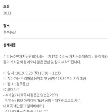
조회
3033
장소
철쭉동산
상세내용
수리동주민자치위원회에서는 「제17회 수리동 자치문화대축제」를 아래와
같이 개최할 예정이오니 많은 관심 및 참여 부탁드립니다.
❍ 일 시 : 2019. 9. 28.(토) 16:30 ∼ 21:30
※ 찾아가는 우리마을 음악회 및 공연은 18:30부터 시작예정
❍ 장 소 : 철쭉동산
❍ 초대가수
- 추가열 ( 대표곡‘나같은건 없는건가요’)
- 임영웅 ( KBS 아침마당 ‘도전 꿈의 무대’3승 트로트 가수,
대표곡‘계단말고 엘리베이터’)
- 신나 (대표곡‘철쭉 꽃비 내리고’)