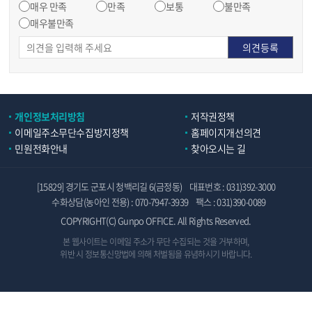
매우 만족
만족
보통
불만족
매우불만족
개인정보처리방침
저작권정책
이메일주소무단수집방지정책
홈페이지개선의견
민원전화안내
찾아오시는 길
[15829] 경기도 군포시 청백리길 6(금정동)
대표번호 : 031)392-3000
수화상담(농아인 전용) : 070-7947-3939
팩스 : 031)390-0089
COPYRIGHT(C) Gunpo OFFICE. All Rights Reserved.
본 웹사이트는 이메일 주소가 무단 수집되는 것을 거부하며,
위반 시 정보통신망법에 의해 처벌됨을 유념하시기 바랍니다.