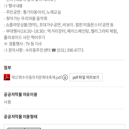
❍ 행사내용
- 주민공연 : 통기타동아리, 노래교실
- 찾아가는 우리마을 음악회
: 쇼콜라앙상블(현악), 초대가수공연, 비보이․팝핀‘리듬몬스터’공연 등
- 부대행사(16:30~18:30) : 먹거리장터, 페이스페인팅, 켈리그라피 체험,
폴라로이드 사진 찍어주기
※ 경품행사 : TV 등 다수
❍ 문의사항 : 수리동주민센터 ☎ (031) 390-8773
첨부
pdf 파일 미리보기
제17회수리동자치문화대축제.pdf
공공저작물 자유이용
사용
공공저작물 이용형태