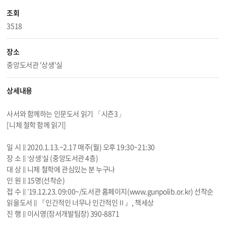
조회
3518
장소
중앙도서관 '상생'실
상세내용
사서와 함께하는 인문도서 읽기 「시즌3」
[니체 철학 함께 읽기]
일 시 ∥ 2020.
1.13
.~
2.17
매주(월) 오후 19:30~21:30
장 소 ∥ ‘상생’실 (중앙도서관 4층)
대 상 ∥ 니체 철학에 관심있는 분 누구나
인 원 ∥ 15명(선착순)
접 수 ∥ ’
19.12.23
. 09:00~/도서관 홈페이지(
www.gunpolib.or.kr
) 선착순
읽을도서 ∥ 『인간적인 너무나 인간적인Ⅱ』, 책세상
진 행 ∥ 이시영(장서개발팀장) 390-8871