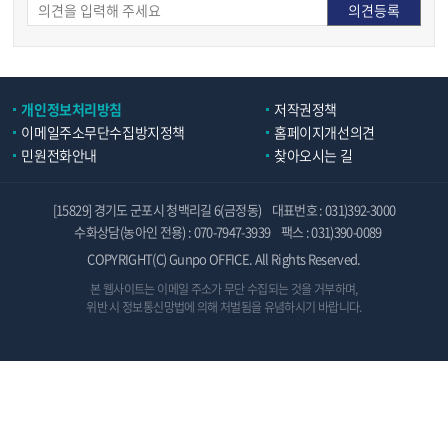
개인정보처리방침
저작권정책
이메일주소무단수집방지정책
홈페이지개선의견
민원전화안내
찾아오시는 길
[15829] 경기도 군포시 청백리길 6(금정동)
대표번호 : 031)392-3000
수화상담(농아인 전용) : 070-7947-3939
팩스 : 031)390-0089
COPYRIGHT(C) Gunpo OFFICE. All Rights Reserved.
본 웹사이트는 이메일 주소가 무단 수집되는 것을 거부하며,
위반 시 정보통신망법에 의해 처벌됨을 유념하시기 바랍니다.