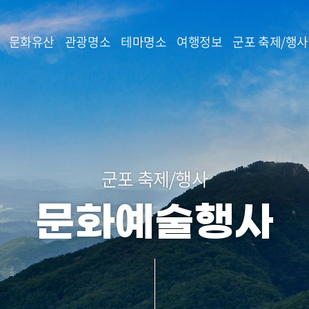
본문 바로가기
문화유산
관광명소
테마명소
여행정보
군포 축제/행사
군포 축제/행사
문화예술행사