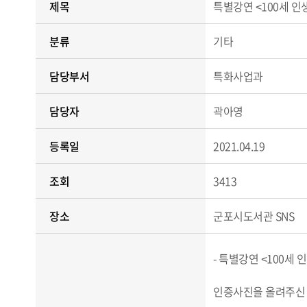
제목
특별강연 <100세 인
분류
기타
담당부서
특화사업과
담당자
곽아영
등록일
2021.04.19
조회
3413
장소
군포시도서관 SNS
- 특별강연 <100세
인증사진을 올려주신 