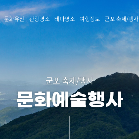
본문 바로가기
문화유산
관광명소
테마명소
여행정보
군포 축제/행사
군포 축제/행사
문화예술행사