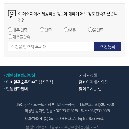
이 페이지에서 제공하는 정보에 대하여 어느 정도 만족하셨습니
까?
매우 만족
만족
보통
불만족
매우불만족
개인정보처리방침
저작권정책
이메일주소무단수집방지정책
홈페이지개선의견
민원전화안내
찾아오시는 길
[15829] 경기도 군포시 청백리길 6(금정동)
대표번호 : 031)392-3000
수화상담(농아인 전용) : 070-7947-3939
팩스 : 031)390-0089
COPYRIGHT(C) Gunpo OFFICE. All Rights Reserved.
본 웹사이트는 이메일 주소가 무단 수집되는 것을 거부하며,