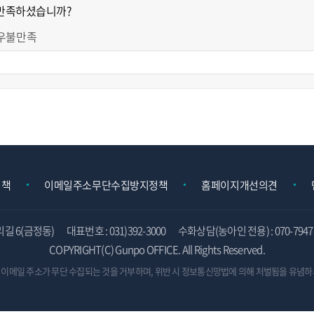
 만족하셨습니까?
우불만족
정책
이메일주소무단수집방지정책
홈페이지개선의견
리길 6(금정동)
대표번호 : 031)392-3000
수화상담(농아인 전용) : 070-7947-
COPYRIGHT(C) Gunpo OFFICE. All Rights Reserved.
 이메일 주소가 무단 수집되는 것을 거부하며,
위반 시 정보통신망법에 의해 처벌됨을 유념하