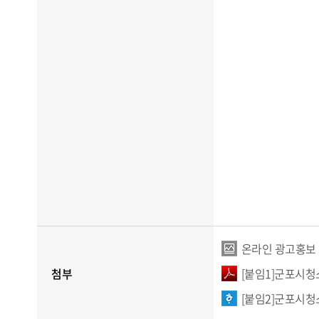
온라인 광고홍보 
첨부
[붙임1]군포시청
[붙임2]군포시청