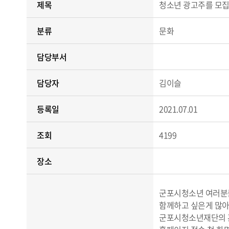
제목
청소년 광고주를 모집
분류
문화
담당부서
담당자
김이슬
등록일
2021.07.01
조회
4199
장소
​군포시청소년 여러분들
함께하고 싶은게 많아
군포시청소년재단의 