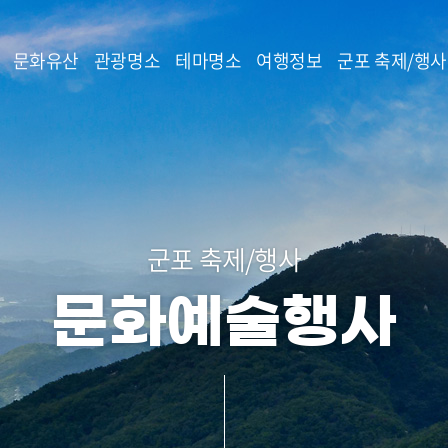
본문 바로가기
문화유산
관광명소
테마명소
여행정보
군포 축제/행사
군포 축제/행사
문화예술행사