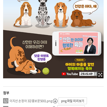
첨부
png 파일 미리보기
이지선 손정아 3강홍보문5001.png