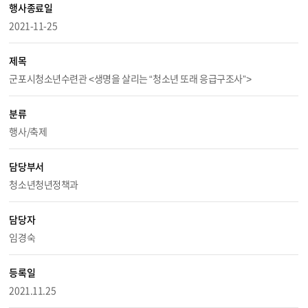
행사종료일
2021-11-25
제목
군포시청소년수련관 <생명을 살리는 “청소년 또래 응급구조사”>
분류
행사/축제
담당부서
청소년청년정책과
담당자
임경숙
등록일
2021.11.25