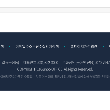
정책
이메일주소무단수집방지정책
홈페이지개선의견
리길 6(금정동)
대표번호 : 031)392-3000
수화상담(농아인 전용) : 070-7947-
COPYRIGHT(C) Gunpo OFFICE. All Rights Reserved.
 이메일 주소가 무단 수집되는 것을 거부하며,
위반 시 정보통신망법에 의해 처벌됨을 유념하