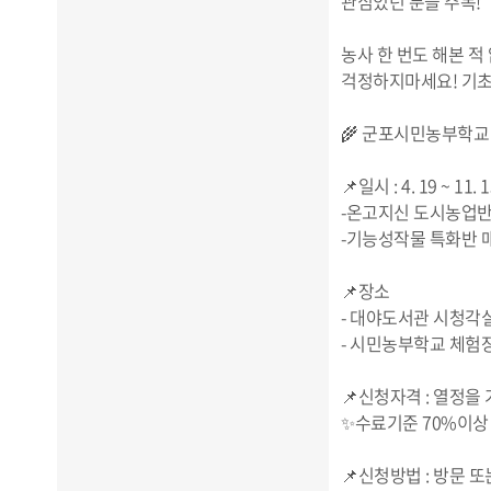
관심있던 분들 주목!
농사 한 번도 해본 적
걱정하지마세요! 기
🌾 군포시민농부학교 
📌일시 : 4. 19 ~ 11. 
-온고지신 도시농업반 매
-기능성작물 특화반 매주 
📌장소
- 대야도서관 시청각실
- 시민농부학교 체험장 
📌신청자격 : 열정을
✨수료기준 70%이상
📌신청방법 : 방문 또는