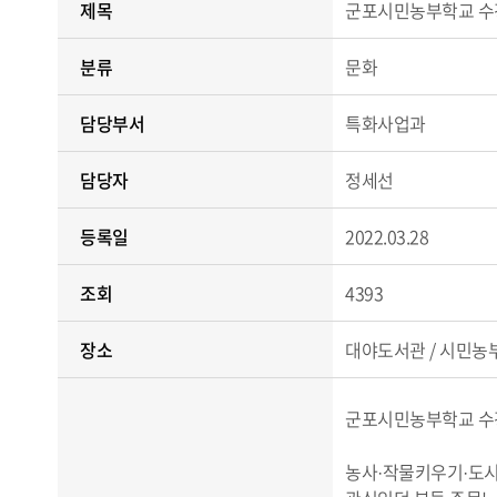
제목
군포시민농부학교 수강
분류
문화
담당부서
특화사업과
담당자
정세선
등록일
2022.03.28
조회
4393
장소
대야도서관 / 시민농부
군포시민농부학교 수강
농사·작물키우기·도시