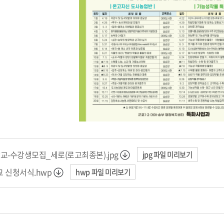
-수강생모집_세로(로고최종본).jpg
jpg 파일 미리보기
 신청서식.hwp
hwp 파일 미리보기