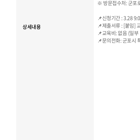
※ 방문접수처: 군포로
📌신청기간 :
3.28
9:
📌제출서류 : [붙임
상세내용
📌교육비: 없음 (일
📌문의전화: 군포시 특