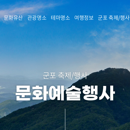
본문 바로가기
문화유산
관광명소
테마명소
여행정보
군포 축제/행사
군포 축제/행사
문화예술행사