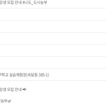
생 모집 안내 #나도_도시농부
학교 실습체험장(속달동 385-1)
생 모집 안내 📢
농부🌿