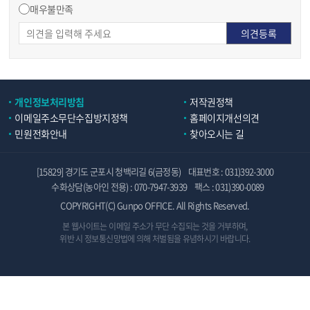
매우불만족
개인정보처리방침
저작권정책
이메일주소무단수집방지정책
홈페이지개선의견
민원전화안내
찾아오시는 길
[15829] 경기도 군포시 청백리길 6(금정동)
대표번호 : 031)392-3000
수화상담(농아인 전용) : 070-7947-3939
팩스 : 031)390-0089
COPYRIGHT(C) Gunpo OFFICE. All Rights Reserved.
본 웹사이트는 이메일 주소가 무단 수집되는 것을 거부하며,
위반 시 정보통신망법에 의해 처벌됨을 유념하시기 바랍니다.