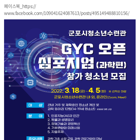
페이스북_https://
www.facebook.com/109041624087613/posts/495149488810156/