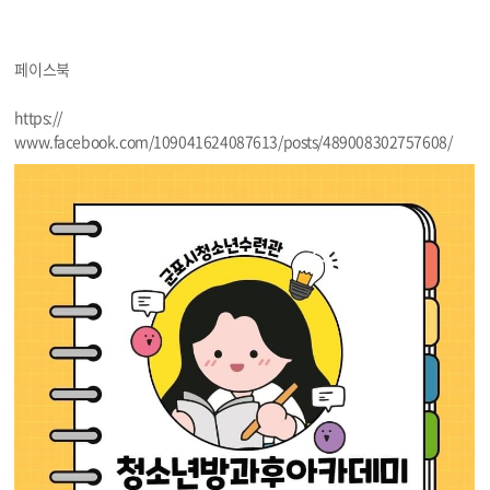
페이스북
https://
www.facebook.com/109041624087613/posts/489008302757608/