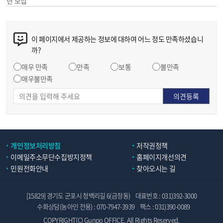
년 모집
이 페이지에서 제공하는 정보에 대하여 어느 정도 만족하셨습니
까?
매우 만족
만족
보통
불만족
매우불만족
개인정보처리방침
저작권정책
이메일주소무단수집방지정책
홈페이지개선의견
민원전화안내
찾아오시는 길
[15829] 경기도 군포시 청백리길 6(금정동)
대표번호 : 031)392-3000
수화상담(농아인 전용) : 070-7947-3939
팩스 : 031)390-0089
COPYRIGHT(C) Gunpo OFFICE. All Rights Reserved.