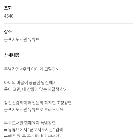
조회
4540
장소
군포시도서관 유튜브
상세내용
특별강연 <우리 아이 왜 그럴까>
아이의 마음이 궁금한 당신에게
육아 고민, 내 상황에 맞는 해결책 찾기
정신건강의학과 전문의 최치현 초청강연
군포시도서관 유튜브로 보러오세요!
부곡도서관 함께육아 특별강연
➡️유튜브에서 "군포시도서관" 검색
➡️매주 월, 목 공개됩니다. (총4강)