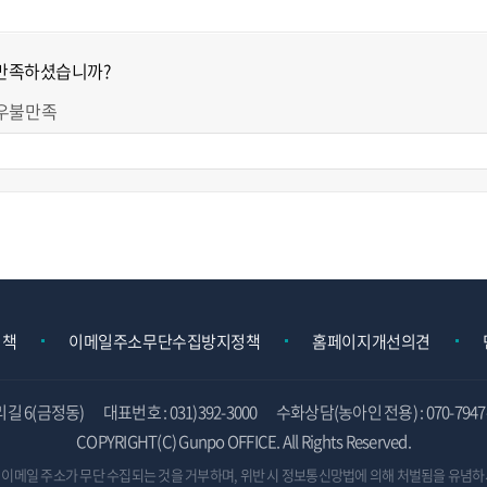
 만족하셨습니까?
우불만족
정책
이메일주소무단수집방지정책
홈페이지개선의견
리길 6(금정동)
대표번호 : 031)392-3000
수화상담(농아인 전용) : 070-7947-
COPYRIGHT(C) Gunpo OFFICE. All Rights Reserved.
 이메일 주소가 무단 수집되는 것을 거부하며,
위반 시 정보통신망법에 의해 처벌됨을 유념하