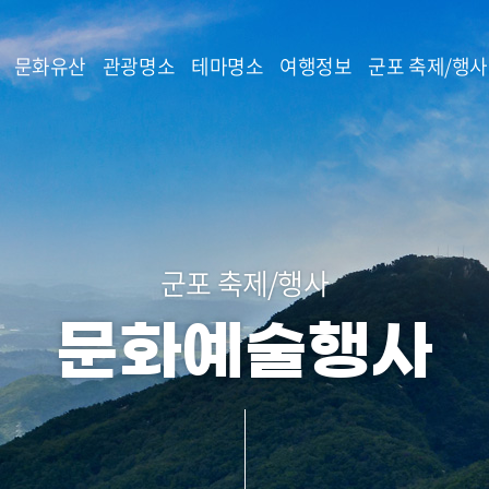
본문 바로가기
문화유산
관광명소
테마명소
여행정보
군포 축제/행사
군포 축제/행사
문화예술행사