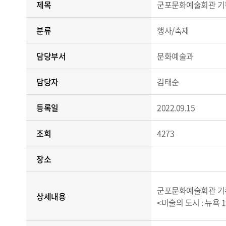
제목
군포문화예술회관 기획전
분류
행사/축제
담당부서
문화예술과
담당자
김태순
등록일
2022.09.15
조회
4273
장소
군포문화예술회관 기획
상세내용
<미술의 도시 : 뉴욕 1