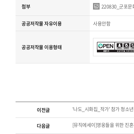
첨부
220830_군포문
공공저작물 자유이용
사용안함
공공저작물 이용형태
'나도_시화집_작가' 참가 청소년 
이전글
[뮤직에세이]영웅들을 위한 진
다음글