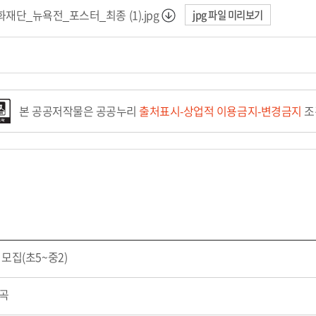
화재단_뉴욕전_포스터_최종 (1).jpg
jpg 파일 미리보기
본 공공저작물은 공공누리
출처표시-상업적 이용금지-변경금지
조
모집(초5~중2)
혼곡