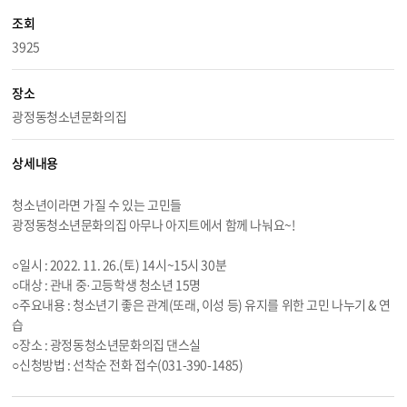
조회
3925
장소
광정동청소년문화의집
상세내용
청소년이라면 가질 수 있는 고민들
광정동청소년문화의집 아무나 아지트에서 함께 나눠요~!
○일시 : 2022. 11. 26.(토) 14시~15시 30분
○대상 : 관내 중·고등학생 청소년 15명
○주요내용 : 청소년기 좋은 관계(또래, 이성 등) 유지를 위한 고민 나누기 & 연
습
○장소 : 광정동청소년문화의집 댄스실
○신청방법 : 선착순 전화 접수(031-390-1485)