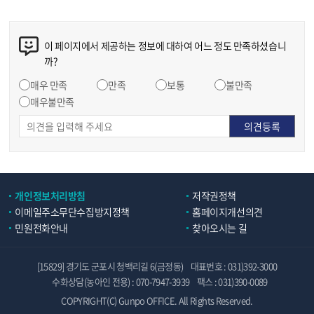
이 페이지에서 제공하는 정보에 대하여 어느 정도 만족하셨습니
까?
매우 만족
만족
보통
불만족
매우불만족
개인정보처리방침
저작권정책
이메일주소무단수집방지정책
홈페이지개선의견
민원전화안내
찾아오시는 길
[15829] 경기도 군포시 청백리길 6(금정동)
대표번호 : 031)392-3000
수화상담(농아인 전용) : 070-7947-3939
팩스 : 031)390-0089
COPYRIGHT(C) Gunpo OFFICE. All Rights Reserved.