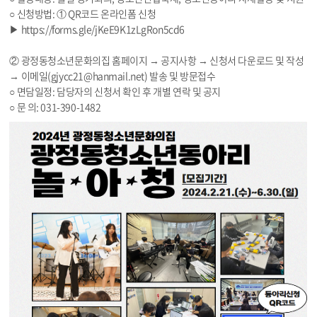
○ 신청방법: ① QR코드 온라인폼 신청
▶ https://
forms.gle/jKeE9K1zLgRon5cd6
② 광정동청소년문화의집 홈페이지 → 공지사항 → 신청서 다운로드 및 작성
→ 이메일(gjycc21@hanmail.net) 발송 및 방문접수
○ 면담일정: 담당자의 신청서 확인 후 개별 연락 및 공지
○ 문 의: 031-390-1482