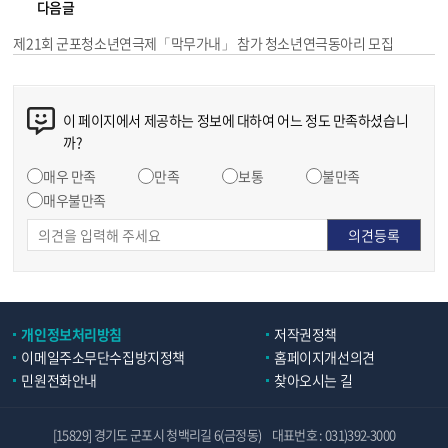
다음글
제21회 군포청소년연극제「막무가내」 참가 청소년연극동아리 모집
이 페이지에서 제공하는 정보에 대하여 어느 정도 만족하셨습니
까?
매우 만족
만족
보통
불만족
매우불만족
개인정보처리방침
저작권정책
이메일주소무단수집방지정책
홈페이지개선의견
민원전화안내
찾아오시는 길
[15829] 경기도 군포시 청백리길 6(금정동)
대표번호 : 031)392-3000