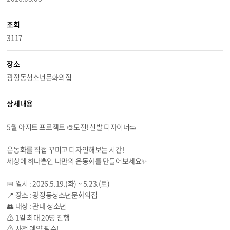
조회
3117
장소
광정동청소년문화의집
상세내용
5월 아지트 프로젝트 🎨도전! 신발 디자이너👟
운동화를 직접 꾸미고 디자인해보는 시간!
세상에 하나뿐인 나만의 운동화를 만들어보세요✨
📅 일시 : 2026.
5.19
.(화) ~
5.23
.(토)
📍 장소 : 광정동청소년문화의집
👥 대상 : 관내 청소년
⚠ 1일 최대 20명 진행
⚠ 사전 예약 필수!