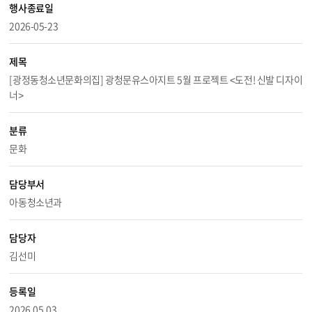
행사종료일
2026-05-23
제목
[광정동청소년문화의집] 광청문유스아지트 5월 프로젝트 <도전! 신발 디자이
너>
분류
문화
담당부서
아동청소년과
담당자
김선미
등록일
2026.05.03