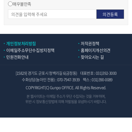
매우불만족
개인정보처리방침
저작권정책
이메일주소무단수집방지정책
홈페이지개선의견
민원전화안내
찾아오시는 길
[15829] 경기도 군포시 청백리길 6(금정동)
대표번호 : 031)392-3000
수화상담(농아인 전용) : 070-7947-3939
팩스 : 031)390-0089
COPYRIGHT(C) Gunpo OFFICE. All Rights Reserved.
본 웹사이트는 이메일 주소가 무단 수집되는 것을 거부하며,
위반 시 정보통신망법에 의해 처벌됨을 유념하시기 바랍니다.