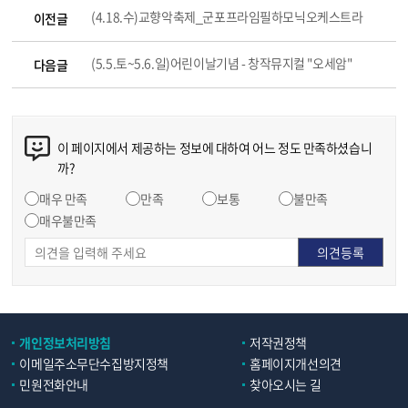
(4.18.수)교향악축제_군포프라임필하모닉오케스트라
이전글
(5.5.토~5.6.일)어린이날기념 - 창작뮤지컬 "오세암"
다음글
이 페이지에서 제공하는 정보에 대하여 어느 정도 만족하셨습니
까?
매우 만족
만족
보통
불만족
매우불만족
개인정보처리방침
저작권정책
이메일주소무단수집방지정책
홈페이지개선의견
민원전화안내
찾아오시는 길