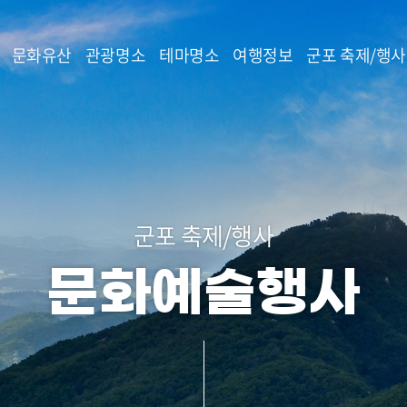
본문 바로가기
문화유산
관광명소
테마명소
여행정보
군포 축제/행사
군포 축제/행사
문화예술행사