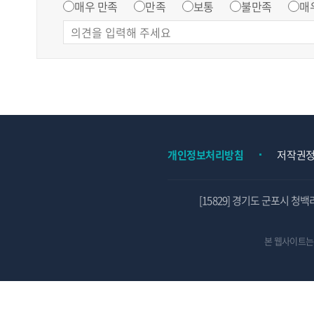
매우 만족
만족
보통
불만족
매
개인정보처리방침
저작권
[15829] 경기도 군포시 청백
본 웹사이트는