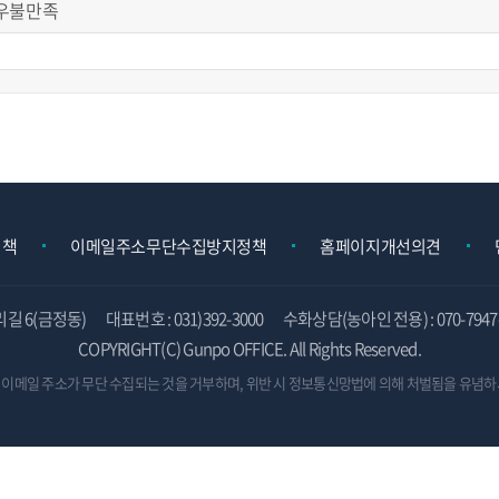
우불만족
정책
이메일주소무단수집방지정책
홈페이지개선의견
리길 6(금정동)
대표번호 : 031)392-3000
수화상담(농아인 전용) : 070-7947-
COPYRIGHT(C) Gunpo OFFICE. All Rights Reserved.
 이메일 주소가 무단 수집되는 것을 거부하며,
위반 시 정보통신망법에 의해 처벌됨을 유념하