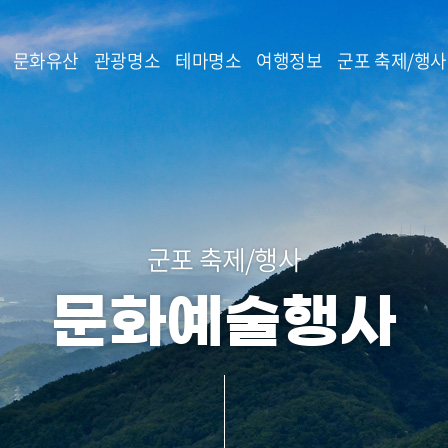
본문 바로가기
문화유산
관광명소
테마명소
여행정보
군포 축제/행사
군포 축제/행사
문화예술행사