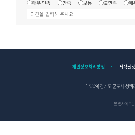
매우 만족
만족
보통
불만족
매
개인정보처리방침
저작권
[15829] 경기도 군포시 청백
본 웹사이트는