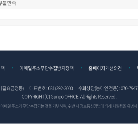
우불만족
정책
이메일주소무단수집방지정책
홈페이지개선의견
리길 6(금정동)
대표번호 : 031)392-3000
수화상담(농아인 전용) : 070-7947-
COPYRIGHT(C) Gunpo OFFICE. All Rights Reserved.
 이메일 주소가 무단 수집되는 것을 거부하며,
위반 시 정보통신망법에 의해 처벌됨을 유념하