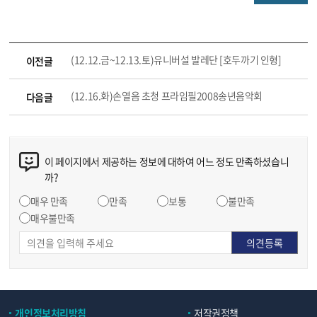
(12.12.금~12.13.토)유니버설 발레단 [호두까기 인형]
이전글
(12.16.화)손열음 초청 프라임필2008송년음악회
다음글
이 페이지에서 제공하는 정보에 대하여 어느 정도 만족하셨습니
까?
매우 만족
만족
보통
불만족
매우불만족
개인정보처리방침
저작권정책