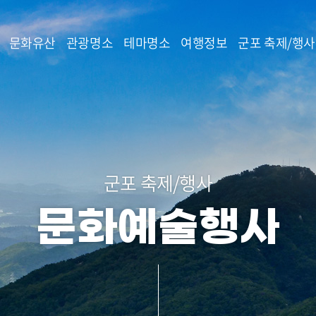
본문 바로가기
문화유산
관광명소
테마명소
여행정보
군포 축제/행사
군포 축제/행사
문화예술행사