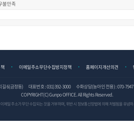
우불만족
정책
이메일주소무단수집방지정책
홈페이지개선의견
리길 6(금정동)
대표번호 : 031)392-3000
수화상담(농아인 전용) : 070-7947-
COPYRIGHT(C) Gunpo OFFICE. All Rights Reserved.
 이메일 주소가 무단 수집되는 것을 거부하며,
위반 시 정보통신망법에 의해 처벌됨을 유념하