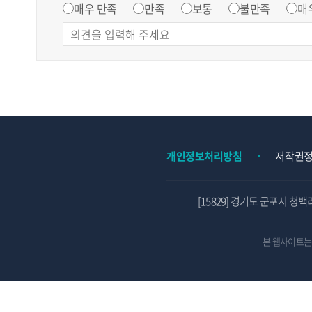
매우 만족
만족
보통
불만족
매
개인정보처리방침
저작권
[15829] 경기도 군포시 청백
본 웹사이트는