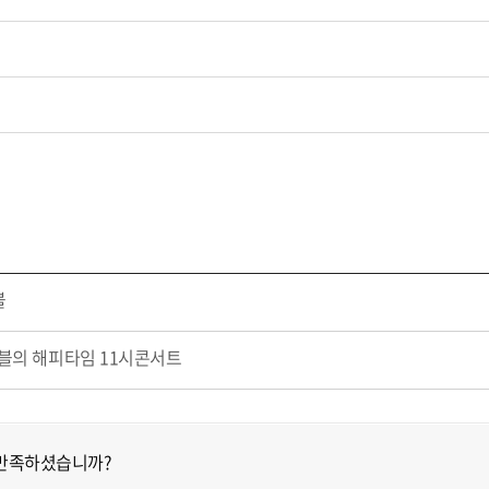
블
앙상블의 해피타임 11시콘서트
 만족하셨습니까?