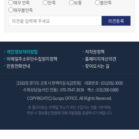
매우 만족
만족
보통
불만족
매우불만족
개인정보처리방침
저작권정책
이메일주소무단수집방지정책
홈페이지개선의견
민원전화안내
찾아오시는 길
[15829] 경기도 군포시 청백리길 6(금정동)
대표번호 : 031)392-3000
수화상담(농아인 전용) : 070-7947-3939
팩스 : 031)390-0089
COPYRIGHT(C) Gunpo OFFICE. All Rights Reserved.
본 웹사이트는 이메일 주소가 무단 수집되는 것을 거부하며,
위반 시 정보통신망법에 의해 처벌됨을 유념하시기 바랍니다.