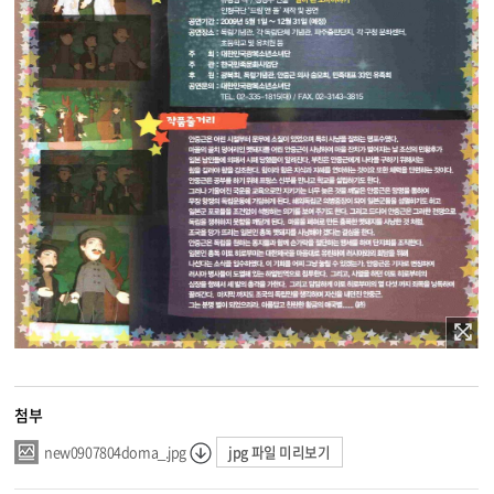
첨부
jpg 파일 미리보기
new0907804doma_.jpg