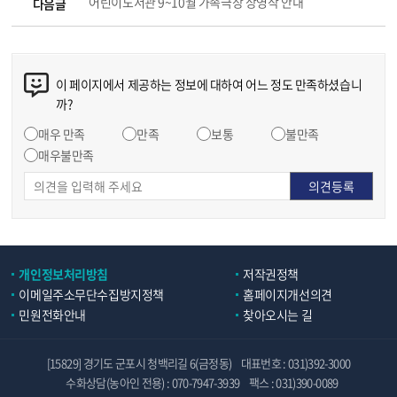
어린이도서관 9~10월 가족극장 상영작 안내
다음글
이 페이지에서 제공하는 정보에 대하여 어느 정도 만족하셨습니
까?
매우 만족
만족
보통
불만족
매우불만족
개인정보처리방침
저작권정책
이메일주소무단수집방지정책
홈페이지개선의견
민원전화안내
찾아오시는 길
[15829] 경기도 군포시 청백리길 6(금정동)
대표번호 : 031)392-3000
수화상담(농아인 전용) : 070-7947-3939
팩스 : 031)390-0089