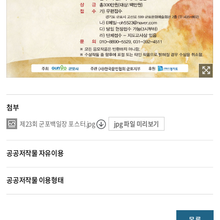
첨부
jpg 파일 미리보기
제23회 군포백일장 포스터.jpg
공공저작물 자유이용
공공저작물 이용형태
목록