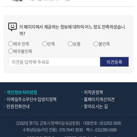
이 페이지에서 제공하는 정보에 대하여 어느 정도 만족하셨습니
까?
매우 만족
만족
보통
불만족
매우불만족
개인정보처리방침
저작권정책
이메일주소무단수집방지정책
홈페이지개선의견
민원전화안내
찾아오시는 길
[15829] 경기도 군포시 청백리길 6(금정동)
대표번호 : 031)392-3000
수화상담(농아인 전용) : 070-7947-3939
팩스 : 031)390-0089