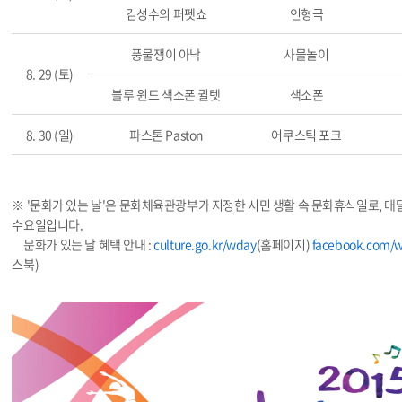
김성수의 퍼펫쇼
인형극
풍물쟁이 아낙
사물놀이
8. 29 (토)
블루 윈드 색소폰 퀼텟
색소폰
8. 30 (일)
파스톤 Paston
어쿠스틱 포크
※ '문화가 있는 날'은 문화체육관광부가 지정한 시민 생활 속 문화휴식일로, 매
수요일입니다.
문화가 있는 날 혜택 안내 :
culture.go.kr/wday
(홈페이지)
facebook.com/
스북)