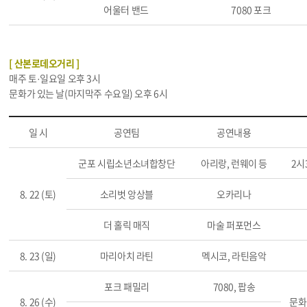
어울터 밴드
7080 포크
[ 산본로데오거리 ]
매주 토·일요일 오후 3시
문화가 있는 날(마지막주 수요일) 오후 6시
일 시
공연팀
공연내용
군포 시립소년소녀합창단
아리랑, 런웨이 등
2시
8. 22 (토)
소리벗 앙상블
오카리나
더 홀릭 매직
마술 퍼포먼스
8. 23 (일)
마리아치 라틴
멕시코, 라틴음악
포크 패밀리
7080, 팝송
8. 26 (수)
문화