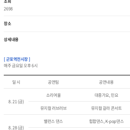
조회
2698
장소
상세내용
[ 군포역전시장 ]
매주 금요일 오후 6시
일 시
공연팀
공연내용
소리여울
대중가요, 민요
8. 21 (금)
뮤지컬 러브러브
뮤지컬 갈라 콘서트
밸런스 댄스
힙합댄스, K-pop댄스
8. 28 (금)