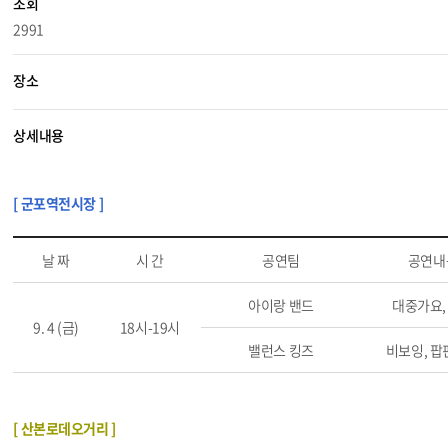
조회
2991
장소
상세내용
[ 군포역전시장 ]
날 짜
시 간
공연팀
공연내
아이랑 밴드
대중가요,
9. 4 (금)
18시-19시
밸런스 킹즈
비보잉, 
[ 산본로데오거리 ]