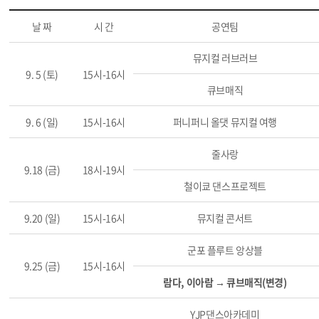
날 짜
시 간
공연팀
뮤지컬 러브러브
9. 5 (토)
15시-16시
큐브매직
9. 6 (일)
15시-16시
퍼니퍼니 올댓 뮤지컬 여행
줄사랑
9.18 (금)
18시-19시
철이쿄 댄스프로젝트
9.20 (일)
15시-16시
뮤지컬 콘서트
군포 플루트 앙상블
9.25 (금)
15시-16시
람다, 이아람 → 큐브매직(변경)
YJP댄스아카데미