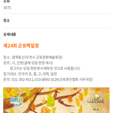
조회
3075
장소
상세내용
제24회 군포백일장
장소 : 철쭉동산(우천시 군포문화예술회관)
장르 : 시, 산문(글제:당일 현장 제시)
원고지는 당일 현장에서 배부된 것으로 사용합니다.
참가대상 : 전국의 초, 중, 고, 대학, 일반
문의 : 031-392-4511, 010-8890-5529(군포문인협회 사무국장)