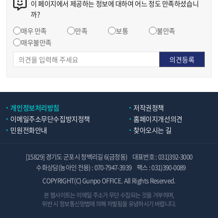
이 페이지에서 제공하는 정보에 대하여 어느 정도 만족하셨습니
까?
매우 만족
만족
보통
불만족
매우불만족
개인정보처리방침
저작권정책
이메일주소무단수집방지정책
홈페이지개선의견
민원전화안내
찾아오시는 길
[15829] 경기도 군포시 청백리길 6(금정동)
대표번호 : 031)392-3000
수화상담(농아인 전용) : 070-7947-3939
팩스 : 031)390-0089
COPYRIGHT(C) Gunpo OFFICE. All Rights Reserved.
본 웹사이트는 이메일 주소가 무단 수집되는 것을 거부하며,
위반 시 정보통신망법에 의해 처벌됨을 유념하시기 바랍니다.