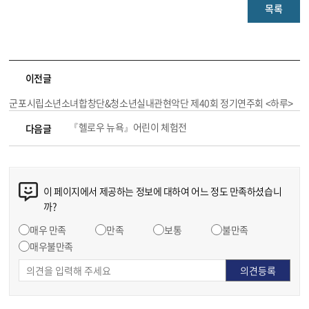
목록
이전글
군포시립소년소녀합창단&청소년실내관현악단 제40회 정기연주회 <하루>
『헬로우 뉴욕』어린이 체험전
다음글
이 페이지에서 제공하는 정보에 대하여 어느 정도 만족하셨습니
까?
매우 만족
만족
보통
불만족
매우불만족