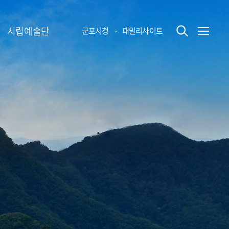
시립예술단
군포시청
패밀리사이트