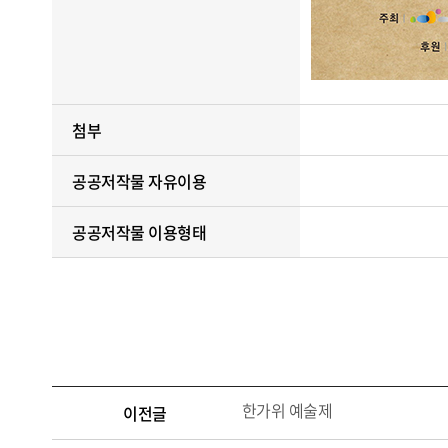
첨부
공공저작물 자유이용
공공저작물 이용형태
한가위 예술제
이전글