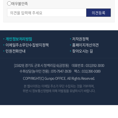
매우불만족
개인정보처리방침
저작권정책
이메일주소무단수집방지정책
홈페이지개선의견
민원전화안내
찾아오시는 길
[15829] 경기도 군포시 청백리길 6(금정동)
대표번호 : 031)392-3000
수화상담(농아인 전용) : 070-7947-3939
팩스 : 031)390-0089
COPYRIGHT(C) Gunpo OFFICE. All Rights Reserved.
본 웹사이트는 이메일 주소가 무단 수집되는 것을 거부하며,
위반 시 정보통신망법에 의해 처벌됨을 유념하시기 바랍니다.