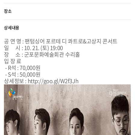
장소
상세내용
공 연 명 : 팬텀싱어 포르테 디 콰트로&고상지 콘서트
일 시 : 10. 21. (토) 19:00
장 소 : 군포문화예술회관 수리홀
입 장 료
- R석 : 70,000원
- S석 : 50,000원
상세정보 :
http://goo.gl/W2f3Jh