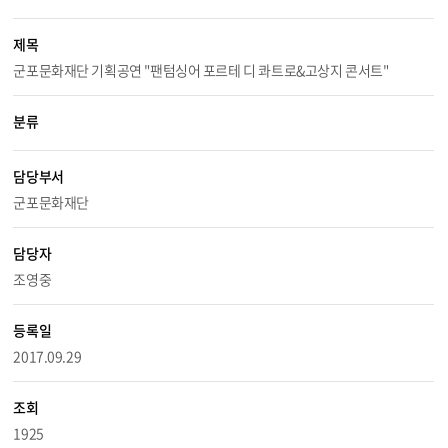
제목
군포문화재단 기획공연 "팬텀싱어 포르테 디 콰트로&고상지 콘서트"
분류
담당부서
군포문화재단
담당자
조영중
등록일
2017.09.29
조회
1925