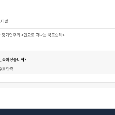
스티벌
 정기연주회 <민요로 떠나는 국토순례>
 만족하셨습니까?
우불만족