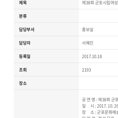
제목
제38회 군포시립여성
분류
담당부서
홍보실
담당자
서혜진
등록일
2017.10.18
조회
2193
장소
공 연 명 : 제38회
일 시 : 2017. 10. 26
장 소 : 군포문화예