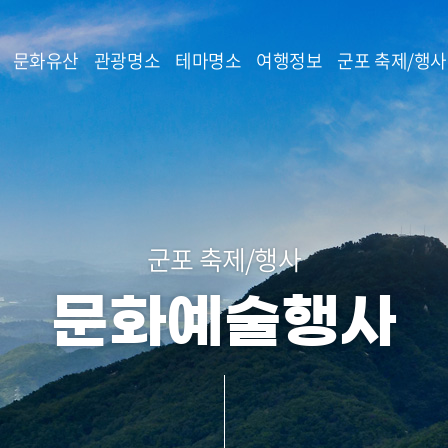
본문 바로가기
문화유산
관광명소
테마명소
여행정보
군포 축제/행사
군포 축제/행사
문화예술행사