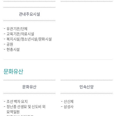
관내주요시설
유관기관/단체
교육기관/의료시설
복지시설/청소년시설/문화시설
공원
현충시설
문화유산
문화유산
민속신앙
조선 백자 요지
산신제
정난종 선생묘 및 신도비 외
삼성사
묘역일원