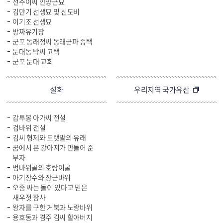
전주이씨 안양군묘
김만기 선생묘 및 신도비
이기조 선생묘
방짜유기장
군포 동래정씨 동래군파 종택
둔대동 박씨 고택
군포 둔대 교회
설화
우리지역 국가유산
감투봉 아가씨 전설
검바위 전설
김씨 형제와 도랫말의 유래
꿈에서 본 강아지가 만들어 준
부자
범바위골의 호랑이굴
아기장수와 장군바위
오줌 싸는 돌이 있다고 믿은
새우젓 장사
왕자를 구한 거북과 노랑바위
용호동과 경주 김씨 할아버지