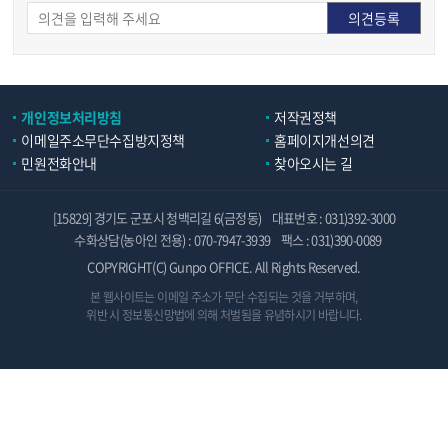
개인정보처리방침
저작권정책
이메일주소무단수집방지정책
홈페이지개선의견
민원전화안내
찾아오시는 길
[15829] 경기도 군포시 청백리길 6(금정동)
대표번호 : 031)392-3000
수화상담(농아인 전용) : 070-7947-3939
팩스 : 031)390-0089
COPYRIGHT(C) Gunpo OFFICE. All Rights Reserved.
본 웹사이트는 이메일 주소가 무단 수집되는 것을 거부하며,
위반 시 정보통신망법에 의해 처벌됨을 유념하시기 바랍니다.