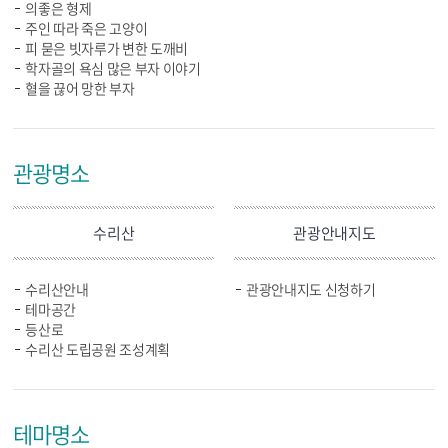
의좋은 형제
주인 따라 죽은 고양이
피 묻은 빗자루가 변한 도깨비
학자골의 욕심 많은 부자 이야기
혈을 끊어 망한 부자
관광명소
수리산
관광안내지도
수리산안내
관광안내지도 신청하기
테마공간
등산로
수리산 도립공원 조성계획
테마명소