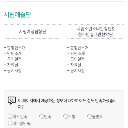
시립예술단
시립소년소녀합창단&
시립여성합창단
청소년실내관현악단
합창단소개
합창단소개
단원소개
단원소개
공연일정
공연일정
자료실
자료실
공지사항
공지사항
이 페이지에서 제공하는 정보에 대하여 어느 정도 만족하셨습니
까?
매우 만족
만족
보통
불만족
매우불만족